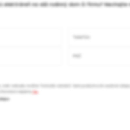
kú elektráreň na váš rodinný dom či firmu? Nechajt
ia, inak nebude možné formulár odoslať. Vami poskytnuté osobné údaj
informácií nájdete
tu.
dajov