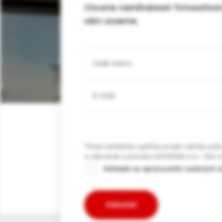
Chcete nainštalovať fotovoltic
vám ozveme.
Pred odoslaním vyplňte prosím všetky pol
a oslovenie s ponukou SOLIDSUN s.r.o.. Viac 
Súhlasím so spracovaním osobných ú
Odoslať