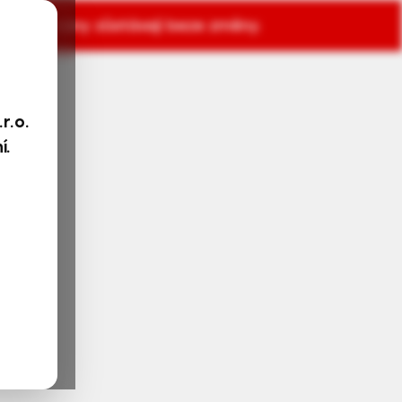
mlouva i ceny zůstávají beze změny.
.r.o.
í.