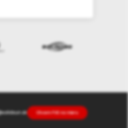
solidsun.sk
Chcem FVE na mieru