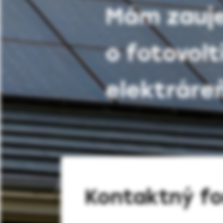
Mám zauj
o fotovolt
elektráre
Kontaktný fo