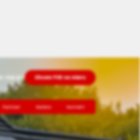
0 708 312
Chcem FVE na mieru
Partneri
Kariéra
Kontakt