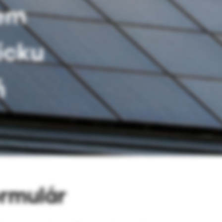
em
icku
ň
rmulár