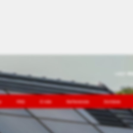
+421
91
y
FAQ
O nás
Referencie
Dotácie