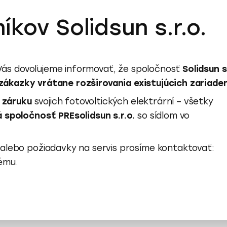
 ke dni 1. 3. 2025 převzala společnost Yello. Vaše s
kov Solidsun s.r.o.
 Vás dovoľujeme informovať, že spoločnosť
Solidsun s
zákazky vrátane rozširovania existujúcich zariaden
 záruku
svojich fotovoltických elektrární – všetky
 spoločnosť PREsolidsun s.r.o.
so sídlom vo
alebo požiadavky na servis prosíme kontaktovať:
ému.