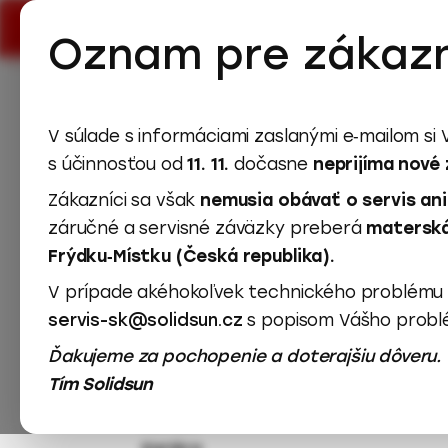
Všechny zákazníky SolidSun Energie
Oznam pre zákazní
Fotovoltika pre RD
Ostatné služby
V súlade s informáciami zaslanými e‑mailom si
Online monitoring
s účinnosťou od
11. 11.
dočasne
neprijíma nové 
Optimalizácia výkonu
Zákazníci sa však
nemusia obávať o servis ani
Carport
záručné a servisné záväzky preberá
materská
FAQ
Frýdku‑Místku (Česká republika).
O nás
Referencie
V prípade akéhokoľvek technického problému 
Dotácie
servis-sk@solidsun.cz
s popisom Vášho probl
Partneri
Ďakujeme za pochopenie a doterajšiu dôveru.
fenestra sk
Tím Solidsun
Lindab
Remax