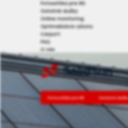
Fotovoltika pre RD
Ostatné služby
Online monitoring
Optimalizácia výkonu
Carport
FAQ
O nás
Referencie
Dotácie
Partneri
fenestra sk
Lindab
Remax
Fotovoltika pre RD
Ostatné služb
Kariéra
Kontakt
800 400 506