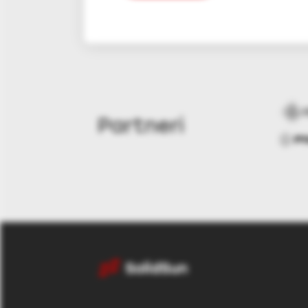
Zákaznický portál
Partneri
Hlavní nabídka
Fotovoltika pre RD
Ostatné služby
Online monitoring
Optimalizácia výkonu
Carport
FAQ
O nás
Referencie
Dotácie