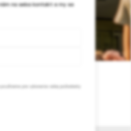
e nám na seba kontakt a my sa
e používame pre vybavenie vašej požiadavky