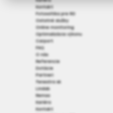
Kariéra
Kontakt
Fotovoltika pre RD
Ostatné služby
Online monitoring
Optimalizácia výkonu
Carport
FAQ
O nás
Referencie
Dotácie
Partneri
fenestra sk
Lindab
Remax
Kariéra
Kontakt